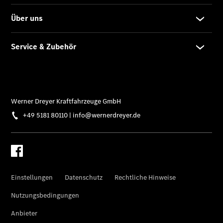
Teile &
Zubehör
Pannen- &
Schadenhilfe
Reparatur &
Werkstatt
Rückrufe &
Umrüstungen
Warnung: Betrug
beim
Gebrauchtwagenkauf
Finanzdienste
Digitale
Extras
ClassicPartner