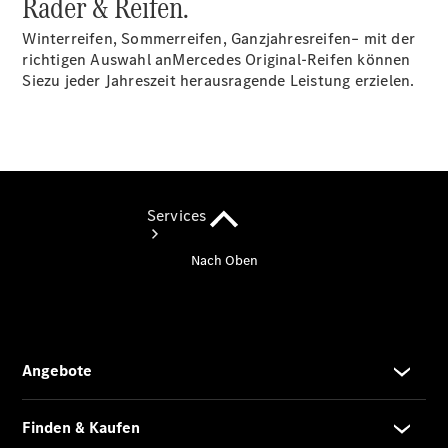
Räder & Reifen.
vereinbaren
Winterreifen, Sommerreifen, Ganzjahresreifen– mit der
richtigen Auswahl anMercedes Original-Reifen können
Siezu jeder Jahreszeit herausragende Leistung erzielen.
Services
Übersicht
Serviceangebote
Reifen &
Kompletträder