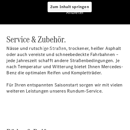
Zum Inhalt springen
Anbieter
Service & Zubehör.
Anbieter
Nässe und rutschige Straßen, trockener, heißer Asphalt
Übersicht
oder auch vereiste und schneebedeckte Fahrbahnen –
jede Jahreszeit schafft andere Straßenbedingungen. Je
nach Temperatur und Witterung bietet Ihnen Mercedes-
Benz die optimalen Reifen und Kompletträder.
Für Ihren entspannten Saisonstart sorgen wir mit vielen
weiteren Leistungen unseres Rundum-Service.
Startseite
Ansprechpartner
finden
Beratung
vereinbaren
Servicetermin